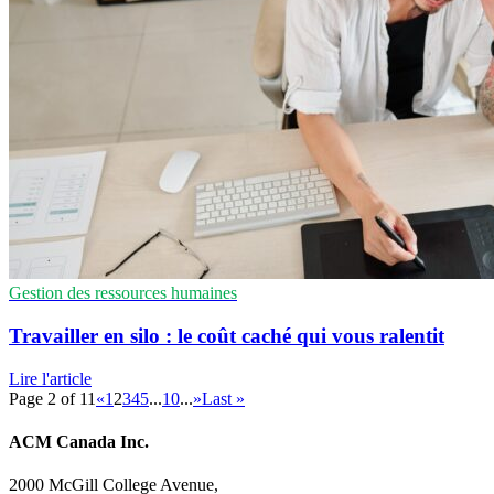
Gestion des ressources humaines
Travailler en silo : le coût caché qui vous ralentit
Lire l'article
Page 2 of 11
«
1
2
3
4
5
...
10
...
»
Last »
ACM Canada Inc.
2000 McGill College Avenue,