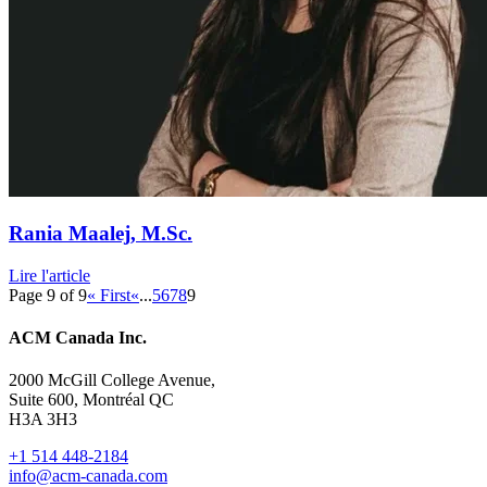
Rania Maalej, M.Sc.
Lire l'article
Page 9 of 9
« First
«
...
5
6
7
8
9
ACM Canada Inc.
2000 McGill College Avenue,
Suite 600, Montréal QC
H3A 3H3
+1 514 448-2184
info@acm-canada.com