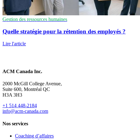
Gestion des ressources humaines
Quelle stratégie pour la rétention des employés ?
Lire l'article
ACM Canada Inc.
2000 McGill College Avenue,
Suite 600, Montréal QC
H3A 3H3
+1 514 448-2184
info@acm-canada.com
Nos services
Coaching d’affaires