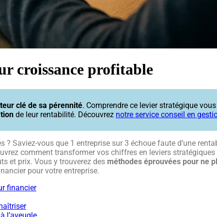
r croissance profitable
ateur clé de sa pérennité
. Comprendre ce levier stratégique vou
tion
de leur rentabilité. Découvrez
notre service conseil en gesti
? Saviez-vous que 1 entreprise sur 3 échoue faute d’une rentabil
couvrez comment transformer vos chiffres en leviers stratégiques 
ûts et prix. Vous y trouverez des
méthodes éprouvées pour ne plu
nancier pour votre entreprise.
r financier
aîtriser
 à l’aveugle