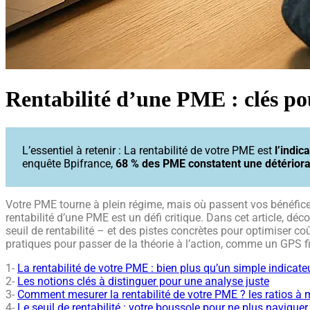
Rentabilité d’une PME : clés pou
L’essentiel à retenir : La rentabilité de votre PME est
l’indic
enquête Bpifrance,
68 % des PME constatent une détériora
Votre PME tourne à plein régime, mais où passent vos bénéfices 
rentabilité d’une PME est un défi critique. Dans cet article, dé
seuil de rentabilité – et des pistes concrètes pour optimiser co
pratiques pour passer de la théorie à l’action, comme un GPS fi
1-
La rentabilité de votre PME : bien plus qu’un simple indicateu
2-
Les notions clés à distinguer pour une analyse juste
3-
Comment mesurer la rentabilité de votre PME ? les ratios à m
4-
Le seuil de rentabilité : votre boussole pour ne plus naviguer