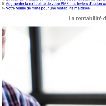
5-
Augmenter la rentabilité de votre PME : les leviers d’action c
6-
Votre feuille de route pour une rentabilité maîtrisée
La rentabilité 